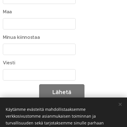
Maa
Minua kiinnostaa
Viesti
Lähetä
Käytämme evästeitä mahdollistaaksemme
verkkosivustomme asianmukaisen toiminnan ja
turvallisuuden sekä tarjotaksemme sinulle parhaan